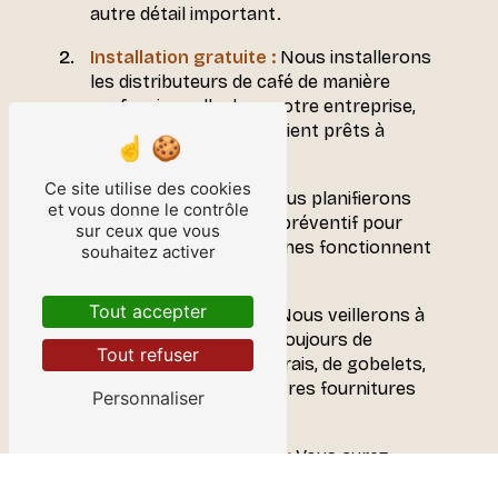
autre détail important.
Installation gratuite :
Nous installerons
les distributeurs de café de manière
professionnelle dans votre entreprise,
en veillant à ce qu'ils soient prêts à
l'emploi.
Ce site utilise des cookies
Entretien régulier :
Nous planifierons
et vous donne le contrôle
des visites d'entretien préventif pour
sur ceux que vous
garantir que vos machines fonctionnent
souhaitez activer
à plein régime.
Tout accepter
Fournitures en café :
Nous veillerons à
ce que vous disposiez toujours de
Tout refuser
suffisamment de café frais, de gobelets,
de sucre, de lait et d'autres fournitures
Personnaliser
nécessaires.
Gestion transparente :
Vous aurez
accès à un portail en ligne pour suivre la