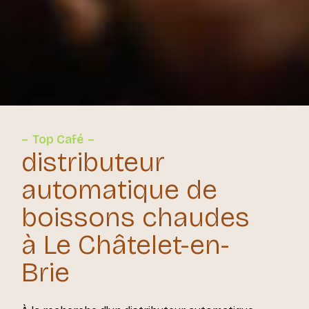
Top Café
distributeur
automatique de
boissons chaudes
à Le Châtelet-en-
Brie