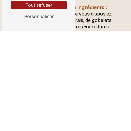
Tout refuser
Approvisionnement en ingrédients :
Nous veillerons à ce que vous disposiez
Personnaliser
toujours d'ingrédients frais, de gobelets,
de sucre, de lait et d'autres fournitures
nécessaires pour vos distributeurs.
Gestion transparente :
Vous aurez
accès à un portail en ligne pour suivre la
consommation de boissons et générer
des rapports, garantissant ainsi une
gestion efficace.
Si vous cherchez un distributeur automatique
de boissons chaudes de confiance à Le
Châtelet-en-Brie, Top Café est votre
partenaire idéal. Nous sommes dédiés à fournir
des distributeurs automatiques de boissons
chaudes de qualité, une maintenance
professionnelle, une gestion transparente et
des boissons de premier ordre. Contactez-