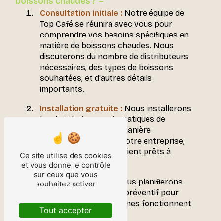
boissons chaudes ?
Consultation initiale :
Notre équipe de
Top Café se réunira avec vous pour
comprendre vos besoins spécifiques en
matière de boissons chaudes. Nous
discuterons du nombre de distributeurs
nécessaires, des types de boissons
souhaitées, et d'autres détails
importants.
Installation gratuite :
Nous installerons
les distributeurs automatiques de
boissons chaudes de manière
professionnelle dans votre entreprise,
en veillant à ce qu'ils soient prêts à
Ce site utilise des cookies
l'emploi.
et vous donne le contrôle
sur ceux que vous
Entretien régulier :
Nous planifierons
souhaitez activer
des visites d'entretien préventif pour
garantir que vos machines fonctionnent
Tout accepter
de manière optimale.