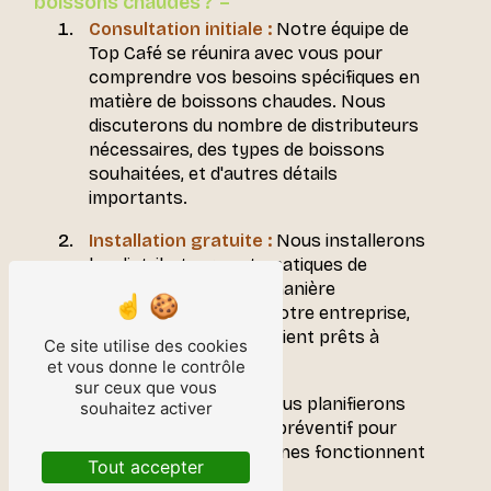
boissons chaudes ?
Consultation initiale :
Notre équipe de
Top Café se réunira avec vous pour
comprendre vos besoins spécifiques en
matière de boissons chaudes. Nous
discuterons du nombre de distributeurs
nécessaires, des types de boissons
souhaitées, et d'autres détails
importants.
Installation gratuite :
Nous installerons
les distributeurs automatiques de
boissons chaudes de manière
professionnelle dans votre entreprise,
en veillant à ce qu'ils soient prêts à
Ce site utilise des cookies
l'emploi.
et vous donne le contrôle
sur ceux que vous
Entretien régulier :
Nous planifierons
souhaitez activer
des visites d'entretien préventif pour
garantir que vos machines fonctionnent
Tout accepter
de manière optimale.