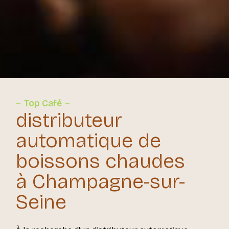
Top Café
distributeur
automatique de
boissons chaudes
à Champagne-sur-
Seine