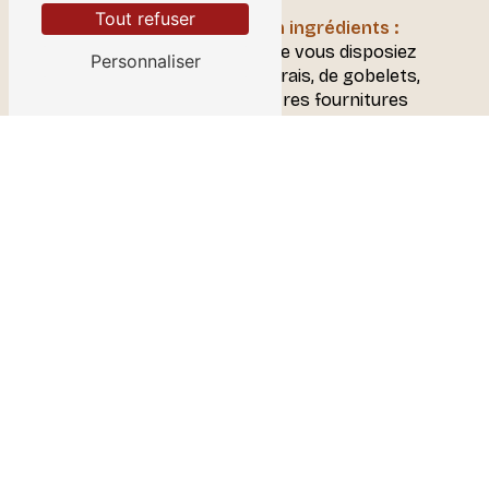
Tout refuser
Approvisionnement en ingrédients :
Nous veillerons à ce que vous disposiez
Personnaliser
toujours d'ingrédients frais, de gobelets,
de sucre, de lait et d'autres fournitures
nécessaires pour vos distributeurs.
Gestion transparente :
Vous aurez
accès à un portail en ligne pour suivre la
consommation de boissons et générer
des rapports, garantissant ainsi une
gestion efficace.
Si vous cherchez un distributeur automatique
de boissons chaudes de confiance à
Champagne-sur-Seine, Top Café est votre
partenaire idéal. Nous sommes dédiés à fournir
des distributeurs automatiques de boissons
chaudes de qualité, une maintenance
professionnelle, une gestion transparente et
des boissons de premier ordre. Contactez-