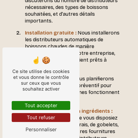
discuterons du nombre de distributeurs
nécessaires, des types de boissons
souhaitées, et d'autres détails
importants.
Installation gratuite :
Nous installerons
les distributeurs automatiques de
boissons chaudes de manière
professionnelle dans votre entreprise,
en veillant à ce qu'ils soient prêts à
l'emploi.
Ce site utilise des cookies
et vous donne le contrôle
Entretien régulier :
Nous planifierons
sur ceux que vous
des visites d'entretien préventif pour
souhaitez activer
garantir que vos machines fonctionnent
de manière optimale.
Tout accepter
Approvisionnement en ingrédients :
Tout refuser
Nous veillerons à ce que vous disposiez
toujours d'ingrédients frais, de gobelets,
Personnaliser
de sucre, de lait et d'autres fournitures